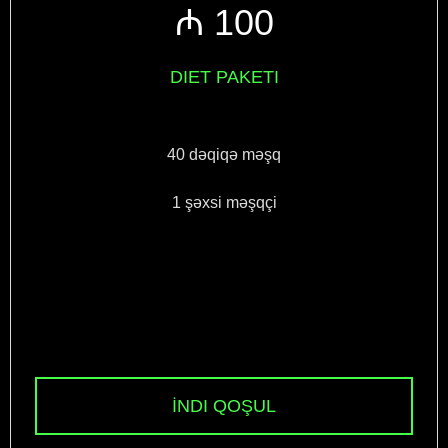
₼ 100
DIET PAKETI
40 dəqiqə məşq
1 şəxsi məşqçi
İNDI QOŞUL