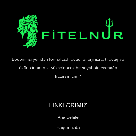
Bədəninizi yenidən formalaşdıracaq, enerjinizi artıracaq və
özünə inamınızı yüksəldəcək bir səyahətə çıxmağa
hazırsınızmı?
LINKLƏRIMIZ
Ana Səhifə
Haqqımızda