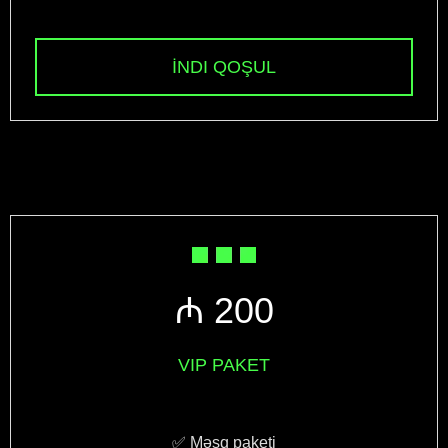
İNDI QOŞUL
₼ 200
VIP PAKET
✅ Məşq paketi