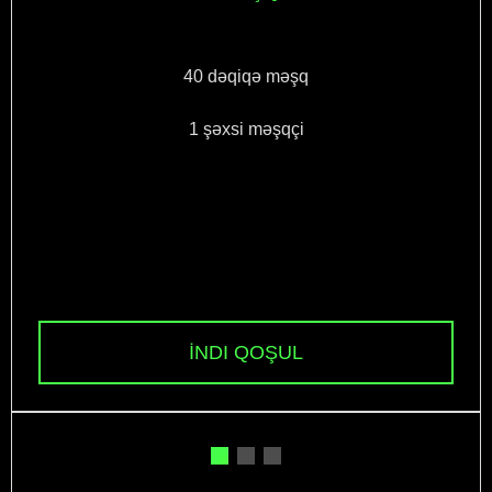
40 dəqiqə məşq
1 şəxsi məşqçi
İNDI QOŞUL