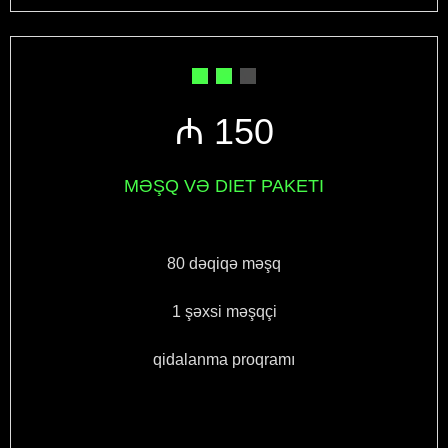
₼ 150
MƏŞQ VƏ DIET PAKETI
80 dəqiqə məşq
1 şəxsi məşqçi
qidalanma proqramı