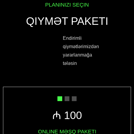
PLANINIZI SEÇIN
QIYMƏT PAKETI
Endirimli
qiymətlərimizdən
yararlanmağa
tələsin
₼ 100
ONLINE MƏŞQ PAKETI