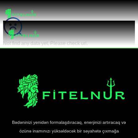
SOCIAL SHARE
Not find any data yet, Please check url.
Bədəninizi yenidən formalaşdıracaq, enerjinizi artıracaq və
özünə inamınızı yüksəldəcək bir səyahətə çıxmağa