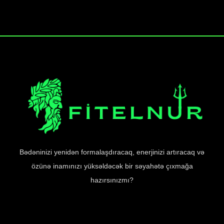
Bədəninizi yenidən formalaşdıracaq, enerjinizi artıracaq və
özünə inamınızı yüksəldəcək bir səyahətə çıxmağa
hazırsınızmı?